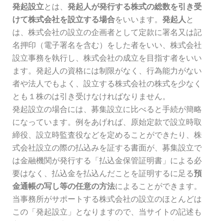
発起設立
とは、
発起人が発行する株式の総数を引き受
けて株式会社を設立する場合
をいいます。
発起人
と
は、株式会社の設立の企画者として定款に署名又は記
名押印（電子署名を含む）をした者をいい、株式会社
設立事務を執行し、株式会社の成立を目指す者をいい
ます。発起人の資格には制限がなく、行為能力がない
者や法人でもよく、設立する株式会社の株式を少なく
とも１株のは引き受けなければなりません。
発起設立の場合には、募集設立に比べると手続が簡略
になっています。例をあげれば、原始定款で設立時取
締役、設立時監査役などを定めることができたり、株
式会社設立の際の払込みを証する書面が、募集設立で
は金融機関が発行する「払込金保管証明書」による必
要はなく、払込金を払込んだことを証明するに足る
預
金通帳の写し等の任意の方法
によることができます。
当事務所がサポートする株式会社の設立のほとんどは
この「発起設立」となりますので、当サイトの記述も