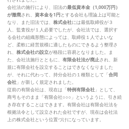
会社法の施行により、旧法の
最低資本金（1,000万円）
が撤廃
され、
資本金を1円
とする会社も理論上は可能と
なり、また旧法では、
株式会社
には最低取締役が３
人、監査役が１人必要でしたが、会社法では、選択す
る会社の組織形態によっては、取締役１人でよいな
ど、柔軟に経営規模に適したものにできるよう整理さ
れ、
株式会社の設立
が格段に容易となりました。ま
た、会社法施行とともに、
有限会社法が廃止
され、新
規に有限会社を設立することはできなくなりました
が、それに代わって、持分会社の１種類として「
合同
会社
」が新しく規定されました。
従前の有限会社は、現在は「
特例有限会社
」として、
商号もそのまま「有限会社○○○」というように、引き続
き存在することはできます。有限会社は有限会社法を
根拠法令として設立された会社ですが、現在は会社法
上の株式会社という位置づけになっています。