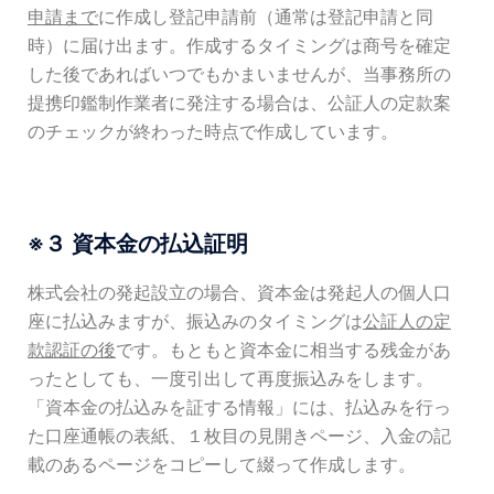
申請まで
に作成し登記申請前（通常は登記申請と同
時）に届け出ます。作成するタイミングは商号を確定
した後であればいつでもかまいませんが、当事務所の
提携印鑑制作業者に発注する場合は、公証人の定款案
のチェックが終わった時点で作成しています。
※３ 資本金の払込証明
株式会社の発起設立の場合、資本金は発起人の個人口
座に払込みますが、振込みのタイミングは
公証人の定
款認証の後
です。もともと資本金に相当する残金があ
ったとしても、一度引出して再度振込みをします。
「資本金の払込みを証する情報」には、払込みを行っ
た口座通帳の表紙、１枚目の見開きページ、入金の記
載のあるページをコピーして綴って作成します。