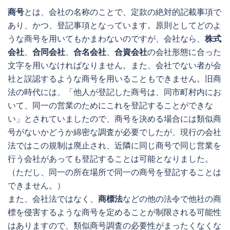
商号
とは、会社の名称のことで、定款の絶対的記載事項で
あり、かつ、登記事項となっています。原則としてどのよ
うな商号を用いてもかまわないのですが、会社なら、
株式
会社
、
合同会社
、
合名会社
、
合資会社
の会社形態に合った
文字を用いなければなりません。また、会社でない者が会
社と誤認するような商号を用いることもできません。旧商
法の時代には、「他人が登記した商号は、同市町村内にお
いて、同一の営業のためにこれを登記することができな
い」とされていましたので、商号を決める場合には類似商
号がないかどうか綿密な調査が必要でしたが、現行の会社
法ではこの規制は廃止され、近隣に同じ商号で同じ営業を
行う会社があっても登記することは可能となりました。
（ただし、同一の所在場所で同一の商号を登記することは
できません。）
また、会社法ではなく、
商標法
などの他の法令で他社の商
標を侵害するような商号を定めることが制限される可能性
はありますので、類似商号調査の必要性がまったくなくな