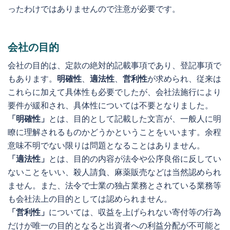
ったわけではありませんので注意が必要です。
会社の目的
会社の目的は、定款の絶対的記載事項であり、登記事項で
もあります。
明確性
、
適法性
、
営利性
が求められ、従来は
これらに加えて具体性も必要でしたが、会社法施行により
要件が緩和され、具体性については不要となりました。
「明確性」
とは、目的として記載した文言が、一般人に明
瞭に理解されるものかどうかということをいいます。余程
意味不明でない限りは問題となることはありません。
「適法性」
とは、目的の内容が法令や公序良俗に反してい
ないことをいい、殺人請負、麻薬販売などは当然認められ
ません。また、法令で士業の独占業務とされている業務等
も会社法上の目的としては認められません。
「営利性」
については、収益を上げられない寄付等の行為
だけが唯一の目的となると出資者への利益分配が不可能と