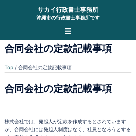
コ
サカイ行政書士事務所
ン
沖縄市の行政書士事務所です
テ
ン
ト
ツ
グ
へ
ル
合同会社の定款記載事項
ス
メ
キ
ニ
ッ
Top
/ 合同会社の定款記載事項
ュ
プ
ー
合同会社の定款記載事項
株式会社では、発起人が定款を作成するとされています
が、合同会社には発起人制度はなく、社員となろうとする