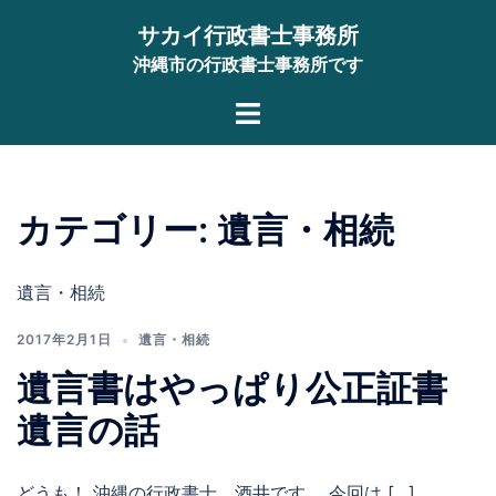
コ
サカイ行政書士事務所
ン
沖縄市の行政書士事務所です
テ
ン
ト
ツ
グ
へ
ル
ス
メ
キ
カテゴリー:
遺言・相続
ニ
ッ
ュ
プ
ー
遺言・相続
2017年2月1日
遺言・相続
遺言書はやっぱり公正証書
遺言の話
どうも！ 沖縄の行政書士、酒井です。 今回は […]