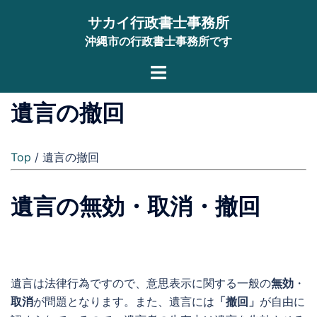
コ
サカイ行政書士事務所
ン
沖縄市の行政書士事務所です
テ
ン
ト
ツ
グ
へ
ル
遺言の撤回
ス
メ
キ
ニ
ッ
Top
/ 遺言の撤回
ュ
プ
ー
遺言の無効・取消・撤回
遺言は法律行為ですので、意思表示に関する一般の
無効
・
取消
が問題となります。また、遺言には
「撤回」
が自由に