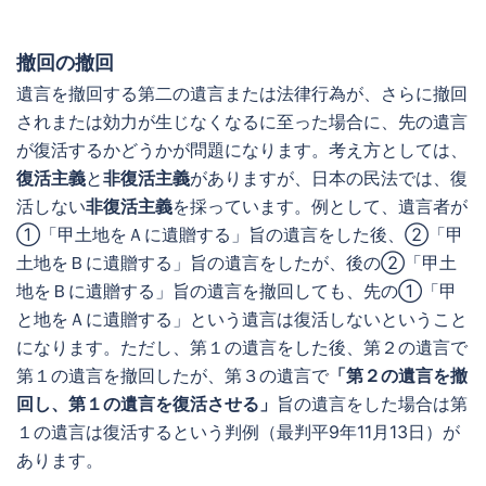
撤回の撤回
遺言を撤回する第二の遺言または法律行為が、さらに撤回
されまたは効力が生じなくなるに至った場合に、先の遺言
が復活するかどうかが問題になります。考え方としては、
復活主義
と
非復活主義
がありますが、日本の民法では、復
活しない
非復活主義
を採っています。例として、遺言者が
①「甲土地をＡに遺贈する」旨の遺言をした後、②「甲
土地をＢに遺贈する」旨の遺言をしたが、後の②「甲土
地をＢに遺贈する」旨の遺言を撤回しても、先の①「甲
と地をＡに遺贈する」という遺言は復活しないということ
になります。ただし、第１の遺言をした後、第２の遺言で
第１の遺言を撤回したが、第３の遺言で
「第２の遺言を撤
回し、第１の遺言を復活させる」
旨の遺言をした場合は第
１の遺言は復活するという判例（最判平9年11月13日）が
あります。