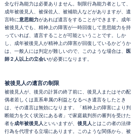
全な行為能力は必要ありません。制限行為能力者として、
成年被後見人、被保佐人、被補助人などがありますが、遺
言時に
意思能力
があれば遺言をすることができます。成年
被後見人でも、精神上の障害が一時回復して意思能力を持
っていれば、遺言することが可能ということです。しか
し、成年被後見人が精神上の障害が回復しているかどうか
は、一般人には判定が難しいので、このような場合は、
医
師２人以上の立会い
が必要になります。
被後見人の遺言の制限
被後見人が、後見の計算の終了前に、後見人またはその配
偶者若しくは直系卑属の利益となるべき遺言をしたとき
は、その遺言は無効になります。「精神上の障害により判
断能力を欠く状況にある者」で家庭裁判所の審判を受けた
者を
成年被後見人
といいますが、
後見人
とはこの者の法律
行為を代理する立場にあります。このような関係から、被