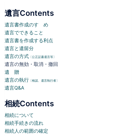
遺言Contents
遺言書作成のすゝめ
遺言でできること
遺言書を作成する利点
遺言と遺留分
遺言の方式
〔公正証書遺言等〕
遺言の無効・取消・撤回
遺 贈
遺言の執行
〔検認、遺言執行者〕
遺言Q&A
相続Contents
相続について
相続手続きの流れ
相続人の範囲の確定