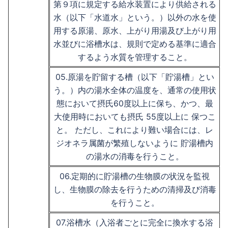
第９項に規定する給水装置により供給される
水（以下「水道水」という。）以外の水を使
用する原湯、原水、上がり用湯及び上がり用
水並びに浴槽水は、規則で定める基準に適合
するよう水質を管理すること。
05.原湯を貯留する槽（以下「貯湯槽」とい
う。）内の湯水全体の温度を、通常の使用状
態において摂氏60度以上に保ち、かつ、最
大使用時においても摂氏 55度以上に 保つこ
と。 ただし、これにより難い場合には、レ
ジオネラ属菌が繁殖しないように 貯湯槽内
の湯水の消毒を行うこと。
06.定期的に貯湯槽の生物膜の状況を監視
し、生物膜の除去を行うための清掃及び消毒
を行うこと。
07.浴槽水（入浴者ごとに完全に換水する浴