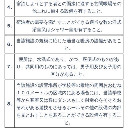
宿泊しようとする者との面接に適する玄関帳場その
４.
他これに類する設備を有すること。
宿泊者の需要を満たすことができる適当な数の洋式
５.
浴室又はシャワー室を有すること。
当該施設の規模に応じた適当な暖房の設備があるこ
６.
と。
便所は、水洗式であり、かつ、座便式のものがあ
７.
り、共同用のものにあっては、男子用及び女子用の
区分があること。
当該施設の設置場所が学校等の敷地の周囲おおむね
１００メートルの区域内にある場合には、当該学校
等から客室又は客にダンスもしく射幸心をそそるお
８.
それがある遊技をさせるホールその他の設備の内部
を見とおすことを遮ることができる設備を有するこ
と。