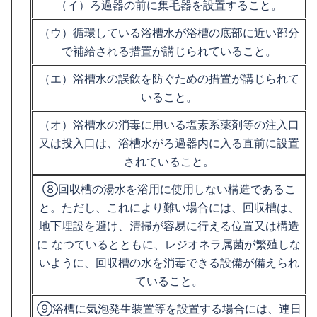
（イ）ろ過器の前に集毛器を設置すること。
（ウ）循環している浴槽水が浴槽の底部に近い部分
で補給される措置が講じられていること。
（エ）浴槽水の誤飲を防ぐための措置が講じられて
いること。
（オ）浴槽水の消毒に用いる塩素系薬剤等の注入口
又は投入口は、浴槽水がろ過器内に入る直前に設置
されていること。
⑧回収槽の湯水を浴用に使用しない構造であるこ
と。ただし、これにより難い場合には、回収槽は、
地下埋設を避け、清掃が容易に行える位置又は構造
に なつているとともに、レジオネラ属菌が繁殖しな
いように、回収槽の水を消毒できる設備が備えられ
ていること。
⑨浴槽に気泡発生装置等を設置する場合には、連日