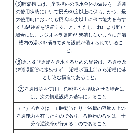
⑤貯湯槽には、貯湯槽内の湯水全体の温度を、通常
の使用状態において摂氏60度以上に保ち、かつ、最
大使用時においても摂氏55度以上に保つ能力を有す
る加温装置を設置すること。ただしこれにより難い
場合には、レジオネラ属菌が 繁殖しないように貯湯
槽内の湯水を消毒できる設備が備えられているこ
と。
⑥原水及び原湯を送水するための配管は、ろ過器及
び循環配管に接続せず、 浴槽水面上部から浴槽に落
とし込む構造であること。
⑦ろ過器等を使用して浴槽水を循環させる場合に
は、次の構造設備の基準によること。
（ア）ろ過器は、１時間当たりで浴槽の容量以上の
ろ過能力を有したものであり、ろ過器のろ材は、十
分な逆洗浄が行えるものであること。