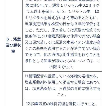
繁に測定して、通常１リットル中0.2ミリグ
ラム以上を保ち、かつ、１リットル中 1.0
ミリグラムを超えないよう努めるとともに、
当該測定結果を検査の日から３年間保管する
こと。ただし、原水若しくは原湯の性質その
他条件により塩素系薬剤が使用できない場合
６．浴室
又は原水若しくは原湯の水素イオン濃度が高
及び脱衣
くこの基準を適用することが適当でない場合
室
であつて、他の適切な衛生措置を行うことを
条件として知事が認めたものについては、こ
の限りでない。
11.循環配管を設置している浴槽の浴槽水を、
塩素系薬剤を使用して消毒する場合にあつて
は、塩素系薬剤は、ろ過器の直前に投入する
こと。
12.消毒装置の維持管理を適切に行うこと。