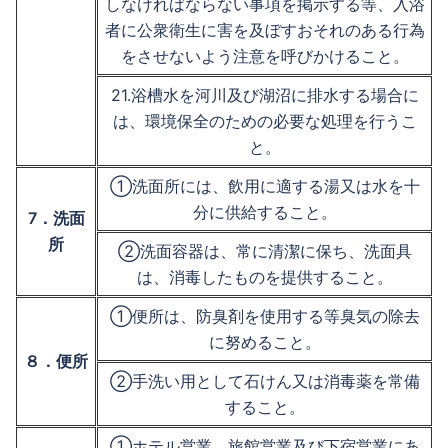
しなければならない事項を掲示する等、入浴
者に公衆衛生に害を及ぼすおそれのある行為
をさせないよう注意を呼びかけること。
21.浴槽水を河川及び湖沼に排水する場合に
は、環境保全のための必要な処理を行うこ
と。
①洗面所には、飲用に適する湯又は水を十
分に供給すること。
7．洗面
所
②洗面容器は、常に清潔に保ち、洗面具
は、消毒したものを提供すること。
①便所は、防臭剤を使用する等臭気の除去
に努めること。
８．便所
②手洗い用として石けん又は消毒薬を常備
すること。
①ホテル営業、旅館営業及び下宿営業にあ