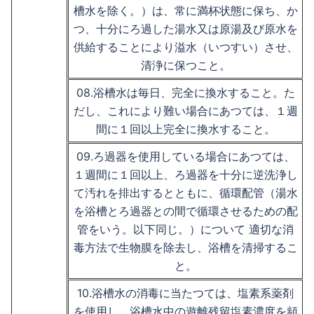
槽水を除く。）は、常に満杯状態に保ち、か
つ、十分にろ過した湯水又は原湯及び原水を
供給することにより溢水（いつすい）させ、
清浄に保つこと。
08.浴槽水は毎日、完全に換水すること。た
だし、これにより難い場合にあつては、１週
間に１回以上完全に換水すること。
09.ろ過器を使用している場合にあつては、
１週間に１回以上、ろ過器を十分に逆洗浄し
て汚れを排出するとともに、循環配管（湯水
を浴槽とろ過器との間で循環させるための配
管をいう。以下同じ。）について 適切な消
毒方法で生物膜を除去し、浴槽を清掃するこ
と。
10.浴槽水の消毒に当たつては、塩素系薬剤
を使用し、浴槽水中の遊離残留塩素濃度を頻