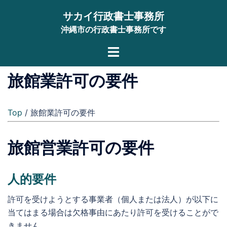
コ
サカイ行政書士事務所
ン
沖縄市の行政書士事務所です
テ
ン
ト
ツ
グ
へ
ル
旅館業許可の要件
ス
メ
キ
ニ
ッ
Top
/ 旅館業許可の要件
ュ
プ
ー
旅館営業許可の要件
人的要件
許可を受けようとする事業者（個人または法人）が以下に
当てはまる場合は欠格事由にあたり許可を受けることがで
きません。